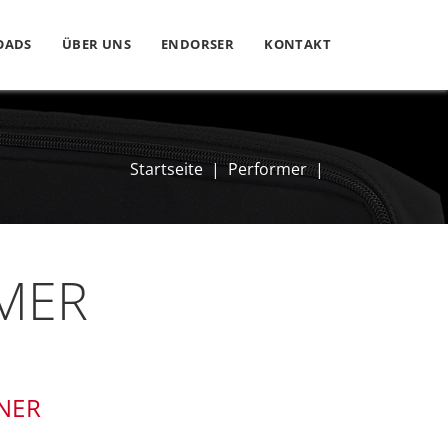
OADS
ÜBER UNS
ENDORSER
KONTAKT
Startseite
|
Performer
|
MER
NER