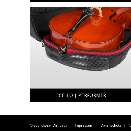
CELLO | PERFORMER
© soundwear Dimbath |
Impressum
|
Datenschutz
|
F